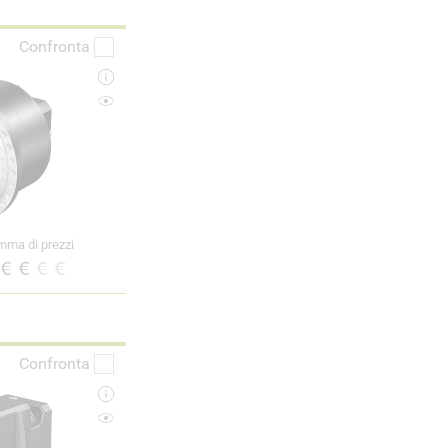
Confronta
ma di prezzi
Confronta