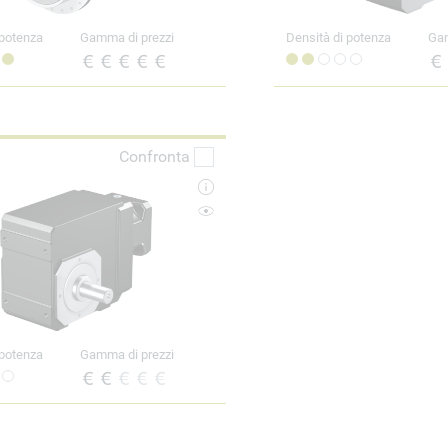
 potenza
Gamma di prezzi
Densità di potenza
Gam
Confronta
 potenza
Gamma di prezzi