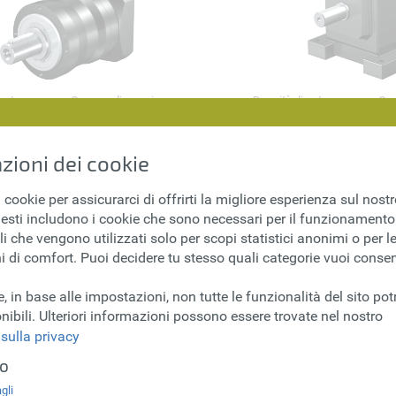
 potenza
Gamma di prezzi
Densità di potenza
Gam
zioni dei cookie
 cookie per assicurarci di offrirti la migliore esperienza sul nost
Serie KS
Confronta
esti includono i cookie che sono necessari per il funzionamento 
i che vengono utilizzati solo per scopi statistici anonimi o per l
 di comfort. Puoi decidere tu stesso quali categorie vuoi consent
e, in base alle impostazioni, non tutte le funzionalità del sito po
nibili. Ulteriori informazioni possono essere trovate nel nostro
 sulla privacy
io
 potenza
Gamma di prezzi
Densità di potenza
Gam
gli