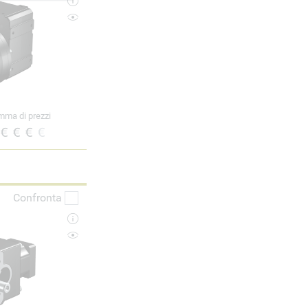
ma di prezzi
Confronta