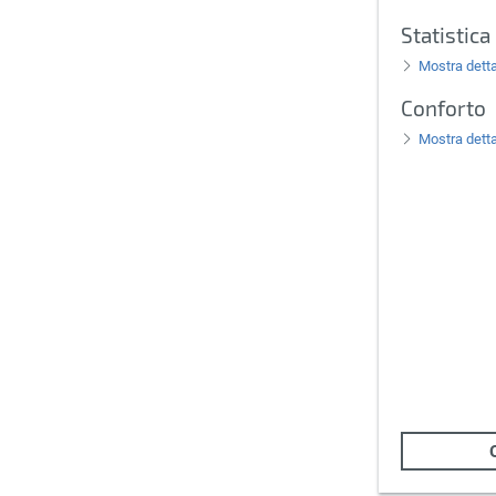
Statistica
Mostra detta
Conforto
Serie 
Mostra detta
Densità di
Serie 