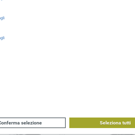
gli
PKX
Serie PK
Confronta
gli
 potenza
Gamma di prezzi
Densità di potenza
Gam
Conferma selezione
Seleziona tutti
PHKX
Serie PHK
Confronta